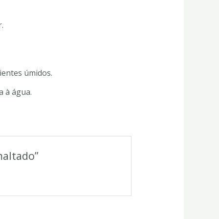
.
ientes úmidos.
a à água.
maltado”