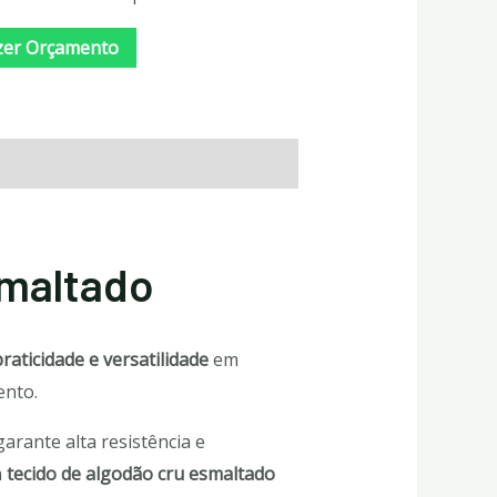
zer Orçamento
smaltado
raticidade e versatilidade
em
ento.
arante alta resistência e
m
tecido de algodão cru esmaltado