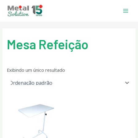
Ir
Main
para
Men
o
conteúdo
Mesa Refeição
Exibindo um único resultado