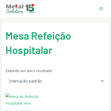
Ir
Main
para
Men
o
conteúdo
Mesa Refeição
Hospitalar
Exibindo um único resultado