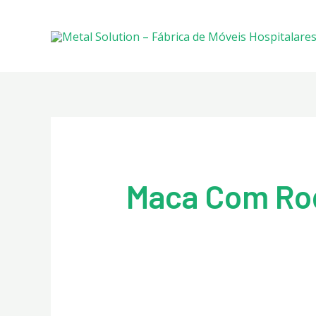
Ir
para
o
conteúdo
Maca Com Ro