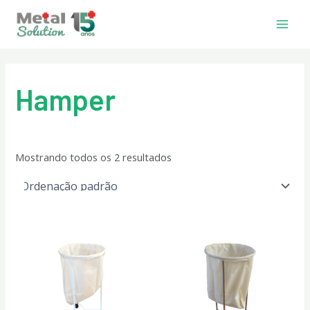
Ir
Main
para
Men
o
conteúdo
Hamper
Mostrando todos os 2 resultados